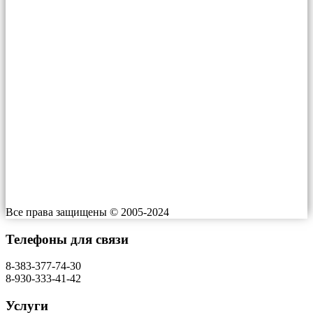
цен:
–
Контакты
750 ₽
1'200 ₽
–
Телефон:
+7 (499) 229-05-06
2'400 ₽
+7-930-333-41-42
E-mail: info@moscow.gorsesrf.ru
Адрес: г. Москва, Большой Факельный переулок, 3
Индекс: ​109004
Работаем: 24/7
Все права защищены © 2005-2024
Телефоны для связи
8-383-377-74-30
8-930-333-41-42
Услуги