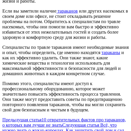
жизни и работы.
Если вы заметили наличие
тараканов
или других насекомых в
своем доме или офисе, не стоит откладывать решение
проблемы на потом. Обратитесь к специалистам по травле
насекомых, чтобы они помогли вам быстро и эффективно
избавиться от этих нежелательных гостей и создать более
здоровую и комфортную среду для жизни и работы.
Специалисты по травле тараканов имеют необходимые знания
и опыт, чтобы определить, где именно находятся
тараканы
и
как их эффективно удалить. Они также знают, какие
химические вещества и технологии использовать для
максимальной эффективности и безопасности для людей и
домашних животных в каждом конкретном случае.
Помимо этого, специалисты имеют доступ к
профессиональному оборудованию, которое может
значительно повысить эффективность процесса травления.
Они также могут предоставить советы по предотвращению
повторного появления тараканов, чтобы вы могли сохранить
свой дом безопасным и чистым в будущем.
Предыдущая статья
10 отвратительных фактов про тараканов,
о которых вам лучше не знать
Следующая статья
Всё, что
нужно знать о жуках-короедах. Как защитить свой дом и сад