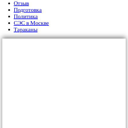
Отзыв
Подготовка
Политика
СЭС в Москве
Тараканы
Главная
Для граждан
Уничтожение тараканов
Обработка от клопов
Дезинфекция от плесени и грибка
Дератизация от крыс и мышей
Обработка от муравьев
Обработка от вирусов и бактерий
Обработка от жуков-короедов
Обработка от клещей
Обработка от мокриц
Удаление запахов
Услуги
Для организаций