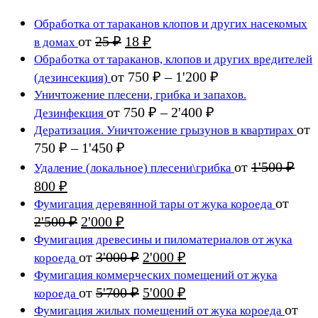
Обработка от тараканов клопов и других насекомых
Первоначальная
Текущая
от
25
₽
18
₽
в домах
цена
цена:
Обработка от тараканов, клопов и других вредителей
составляла
18 ₽.
Диапазон
от
750
₽
–
1'200
₽
(дезинсекция)
25 ₽.
цен:
Уничтожение плесени, грибка и запахов.
750 ₽
Диапазон
от
750
₽
–
2'400
₽
Дезинфекция
цен:
–
от
Дератизация. Уничтожение грызунов в квартирах
750 ₽
1'200 ₽
Диапазон
750
₽
–
1'450
₽
цен:
–
от
1'500
₽
Удаление (локальное) плесени\грибка
750 ₽
2'400 ₽
Первоначальная
Текущая
800
₽
–
цена
цена:
от
Фумигация деревянной тары от жука короеда
1'450 ₽
составляла
800 ₽.
Первоначальная
Текущая
2'500
₽
2'000
₽
1'500 ₽.
цена
цена:
Фумигация древесины и пиломатериалов от жука
составляла
2'000 ₽.
Первоначальная
Текущая
от
3'000
₽
2'000
₽
короеда
2'500 ₽.
цена
цена:
Фумигация коммерческих помещений от жука
составляла
2'000 ₽.
Первоначальная
Текущая
от
5'700
₽
5'000
₽
короеда
3'000 ₽.
цена
цена:
от
Фумигация жилых помещений от жука короеда