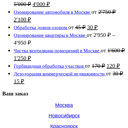
составляла
5'000 ₽.
Первоначальная
Текущая
5'000
₽
4'000
₽
5'700 ₽.
цена
цена:
от
2'750
₽
Озонирование автомобиля в Москве
составляла
4'000 ₽.
Первоначальная
Текущая
2'100
₽
5'000 ₽.
цена
цена:
Первоначальная
Текущая
от
45
₽
30
₽
Обработка домов озоном
составляла
2'100 ₽.
цена
цена:
от
2'950
₽
–
Озонирование квартиры в Москве
2'750 ₽.
составляла
30 ₽.
Диапазон
4'950
₽
45 ₽.
цен:
от
1'600
₽
Чистка вентиляции помещений в Москве
2'950 ₽
Первоначальная
Текущая
1'250
₽
–
цена
цена:
Первона
Те
от
170
₽
120
₽
Гербицидная обработка участков
4'950 ₽
составляла
1'250 ₽.
цена
цен
от
30
₽
Дезодорация коммерческой недвижимости
1'600 ₽.
составля
120
Первоначальная
Текущая
15
₽
170 ₽.
цена
цена:
составляла
Ваш заказ
15 ₽.
30 ₽.
Москва
Новосибирск
Красноярск