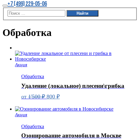
Больше
+7 (499) 229-05-06
информации
Главное
меню
Обработка
Акция
Обработка
Удаление (локальное) плесени\грибка
Первоначальная
Текущая
от
1'500
₽
800
₽
цена
цена:
составляла
800 ₽.
Акция
1'500 ₽.
Обработка
Озонирование автомобиля в Москве