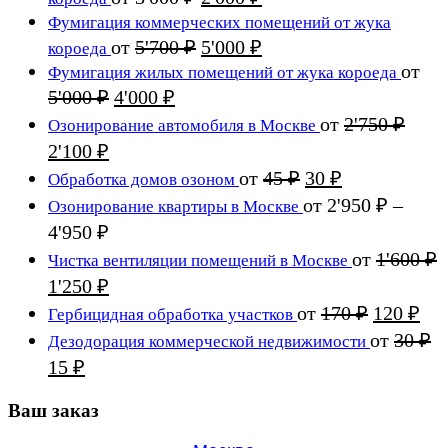
2'500 ₽.
цена
цена:
Фумигация коммерческих помещений от жука
составляла
2'000 ₽.
Первоначальная
Текущая
от
5'700
₽
5'000
₽
короеда
3'000 ₽.
цена
цена:
от
Фумигация жилых помещений от жука короеда
составляла
5'000 ₽.
Первоначальная
Текущая
5'000
₽
4'000
₽
5'700 ₽.
цена
цена:
от
2'750
₽
Озонирование автомобиля в Москве
составляла
4'000 ₽.
Первоначальная
Текущая
2'100
₽
5'000 ₽.
цена
цена:
Первоначальная
Текущая
от
45
₽
30
₽
Обработка домов озоном
составляла
2'100 ₽.
цена
цена:
от
2'950
₽
–
Озонирование квартиры в Москве
2'750 ₽.
составляла
30 ₽.
Диапазон
4'950
₽
45 ₽.
цен:
от
1'600
₽
Чистка вентиляции помещений в Москве
2'950 ₽
Первоначальная
Текущая
1'250
₽
–
цена
цена:
Первона
Те
от
170
₽
120
₽
Гербицидная обработка участков
4'950 ₽
составляла
1'250 ₽.
цена
цен
от
30
₽
Дезодорация коммерческой недвижимости
1'600 ₽.
составля
120
Первоначальная
Текущая
15
₽
170 ₽.
цена
цена:
составляла
Ваш заказ
15 ₽.
30 ₽.