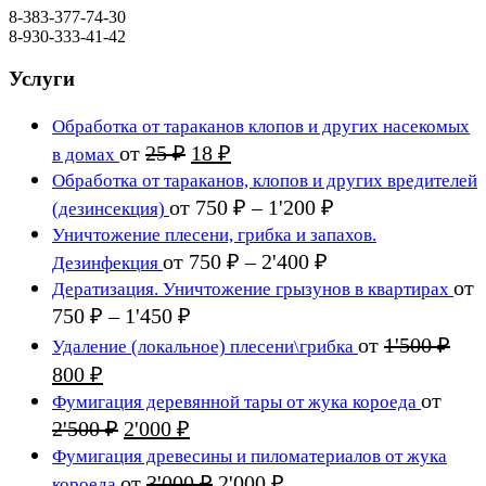
8-383-377-74-30
8-930-333-41-42
Услуги
Обработка от тараканов клопов и других насекомых
Первоначальная
Текущая
от
25
₽
18
₽
в домах
цена
цена:
Обработка от тараканов, клопов и других вредителей
составляла
18 ₽.
Диапазон
от
750
₽
–
1'200
₽
(дезинсекция)
25 ₽.
цен:
Уничтожение плесени, грибка и запахов.
750 ₽
Диапазон
от
750
₽
–
2'400
₽
Дезинфекция
цен:
–
от
Дератизация. Уничтожение грызунов в квартирах
750 ₽
1'200 ₽
Диапазон
750
₽
–
1'450
₽
цен:
–
от
1'500
₽
Удаление (локальное) плесени\грибка
750 ₽
2'400 ₽
Первоначальная
Текущая
800
₽
–
цена
цена:
от
Фумигация деревянной тары от жука короеда
1'450 ₽
составляла
800 ₽.
Первоначальная
Текущая
2'500
₽
2'000
₽
1'500 ₽.
цена
цена:
Фумигация древесины и пиломатериалов от жука
составляла
2'000 ₽.
Первоначальная
Текущая
от
3'000
₽
2'000
₽
короеда