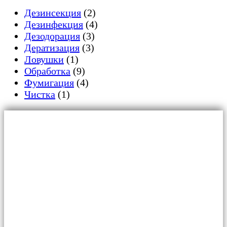
Дезинcекция
(2)
Дезинфекция
(4)
Дезодорация
(3)
Дератизация
(3)
Ловушки
(1)
Обработка
(9)
Фумигация
(4)
Чистка
(1)
Главная
Для граждан
Уничтожение тараканов
Обработка от клопов
Дезинфекция от плесени и грибка
Дератизация от крыс и мышей
Обработка от муравьев
Обработка от вирусов и бактерий
Обработка от жуков-короедов
Обработка от клещей