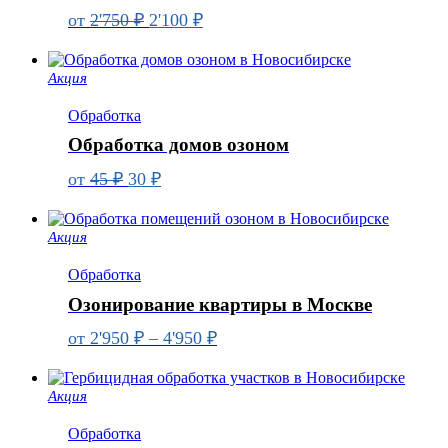
Первоначальная
Текущая
от
2'750
₽
2'100
₽
цена
цена:
составляла
2'100 ₽.
Акция
2'750 ₽.
Обработка
Обработка домов озоном
Первоначальная
Текущая
от
45
₽
30
₽
цена
цена:
составляла
30 ₽.
Акция
45 ₽.
Обработка
Озонирование квартиры в Москве
Диапазон
от
2'950
₽
–
4'950
₽
цен:
2'950 ₽
Акция
–
4'950 ₽
Обработка